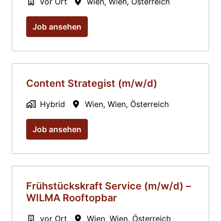
vor Ort
wien
,
Wien
,
Österreich
Job ansehen
Content Strategist (m/w/d)
Hybrid
Wien
,
Wien
,
Österreich
Job ansehen
Frühstückskraft Service (m/w/d) –
WILMA Rooftopbar
vor Ort
Wien
,
Wien
,
Österreich