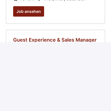
Job ansehen
Guest Experience & Sales Manager
(w/m/d) | 35h- Austro-Italian
Aperitivo Bar
vor Ort
Wien
,
Wien
,
Österreich
Job ansehen
Hilfskoch/Abwäscher (m/w/d) -
Magazin Restaurant & Weinhaus