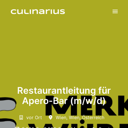
Zum
Inhalt
Startseite
springen
Restaurantleitung für
Apero-Bar (m/w/d)
vor Ort
Wien
,
Wien
,
Österreich