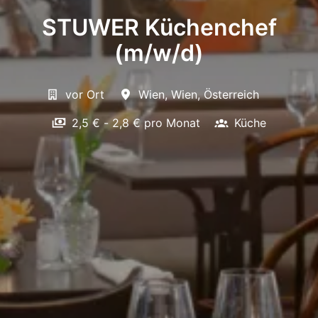
STUWER Küchenchef
(m/w/d)
vor Ort
Wien
,
Wien
,
Österreich
2,5 € - 2,8 € pro Monat
Küche