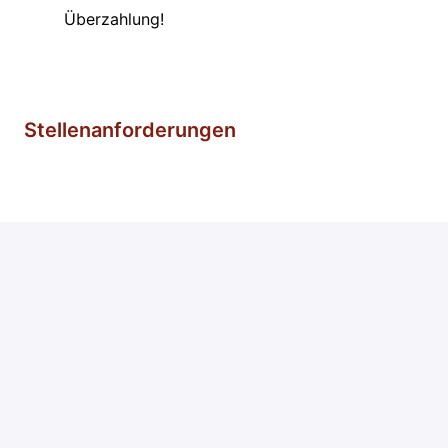
Überzahlung!
Stellenanforderungen
vor Ort
Wien
,
Wien
,
Österreich
2,5 € - 2,8 € pro Monat